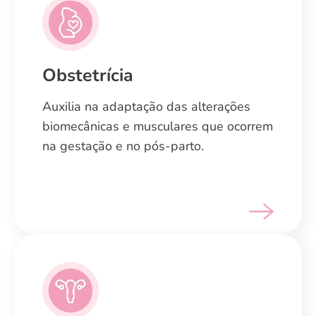
Obstetrícia
Obstetrícia
Auxilia na adaptação das alterações
Auxilia na adaptação das alterações
biomecânicas e musculares que ocorrem
biomecânicas e musculares que ocorrem
na gestação e no pós-parto.
na gestação e no pós-parto.