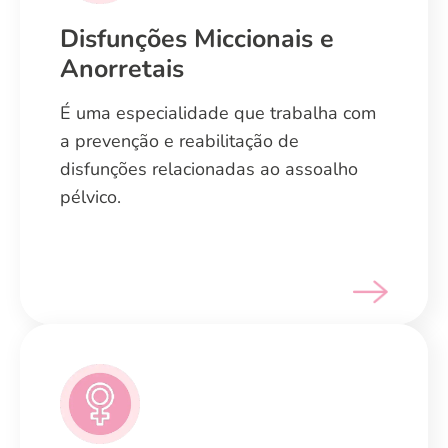
Disfunções Miccionais e
Disfunções Miccionais e
Anorretais
Anorretais
É uma especialidade que trabalha com
É uma especialidade que trabalha com
a prevenção e reabilitação de
a prevenção e reabilitação de
disfunções relacionadas ao assoalho
disfunções relacionadas ao assoalho
pélvico.
pélvico.