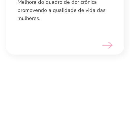
Melhora do quadro de dor crônica
Melhora do quadro de dor crônica
promovendo a qualidade de vida das
promovendo a qualidade de vida das
mulheres.
mulheres.